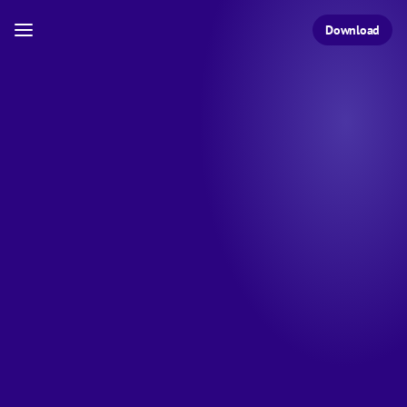
Download
Freundin
Bruder
hat Katzen
Meisterköchin